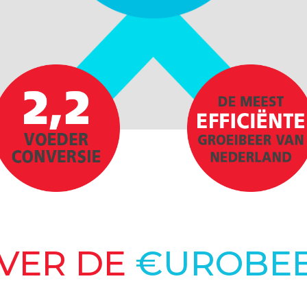
VER DE
€UROBE