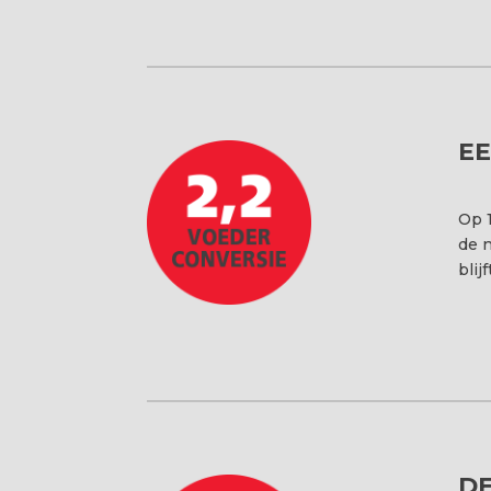
EE
Op 1
de 
blij
DE