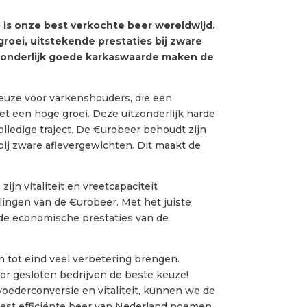
 is onze best verkochte beer wereldwijd.
 groei, uitstekende prestaties bij zware
zonderlijk goede karkaswaarde maken de
euze voor varkenshouders, die een
t een hoge groei. Deze uitzonderlijk harde
 volledige traject. De €urobeer behoudt zijn
bij zware aflevergewichten. Dit maakt de
zijn vitaliteit en vreetcapaciteit
ngen van de €urobeer. Met het juiste
de economische prestaties van de
 tot eind veel verbetering brengen.
or gesloten bedrijven de beste keuze!
 voederconversie en vitaliteit, kunnen we de
est efficiënte beer van Nederland noemen.