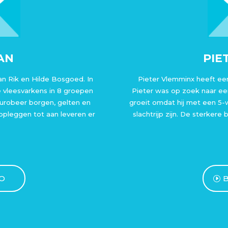
AN
PIE
van Rik en Hilde Bosgoed. In
Pieter Vlemminx heeft een
e vleesvarkens in 8 groepen
Pieter was op zoek naar ee
€urobeer borgen, gelten en
groeit omdat hij met een 5
 opleggen tot aan leveren er
slachtrijp zijn. De sterkere
EO
B