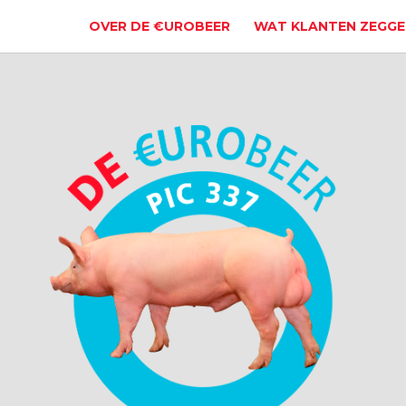
OVER DE €UROBEER
WAT KLANTEN ZEGGE