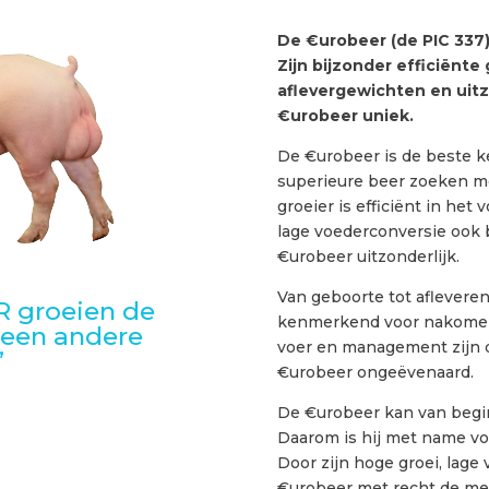
De €urobeer (de PIC 337)
Zijn bijzonder efficiënte
aflevergewichten en uit
€urobeer uniek.
De €urobeer is de beste k
superieure beer zoeken me
groeier is efficiënt in het
lage voederconversie ook 
€urobeer uitzonderlijk.
Van geboorte tot afleveren 
 groeien de
kenmerkend voor nakomeli
geen andere
voer en management zijn 
”
€urobeer ongeëvenaard.
De €urobeer kan van begin
Daarom is hij met name vo
Door zijn hoge groei, lage
€urobeer met recht de me