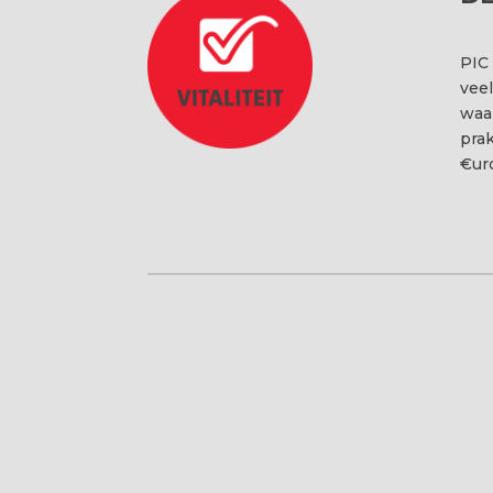
PIC
veel
waar
prak
€uro