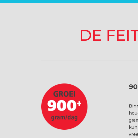
DE FEI
90
Bin
houd
gram
kun
vree